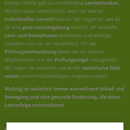
kannst. Hierfür gibt es verschiedene
Lerntechniken
,
die dich dabei unterstützen, wenn wir deinen
individuellen Lernstil
kennen. Wir zeigen dir, wie du
dir eine
gute Lernumgebung
schaffst, dir sinnvolle
Lern- und Ruhephasen
einrichtest und wichtige
Arbeiten nicht vor dir herschiebst. Für die
Prüfungsvorbereitung
bieten wir dir ebenso
Möglichkeiten, mit der
Prüfungsangst
umzugehen.
Wir zeigen dir weiterhin, wie du dir
realistische Ziele
setzen
und mit Rückschlägen umgehen kannst.
Wichtig ist natürlich immer ausreichend Schlaf, viel
Bewegung und eine gesunde Ernährung, die deine
Lernerfolge unterstützen!