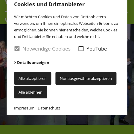
Wir stehen stets an deiner Seite
Cookies und Drittanbieter
– für alle Abschlüsse bis zum Abi,
Wir möchten Cookies und Daten von Drittanbietern
wenn es dein Wunsch ist!
verwenden, um Ihnen ein optimales Webseiten-Erlebnis zu
ermöglichen. Sie können hier entscheiden, welche Cookies
und Drittanbieter Sie erlauben und welche nicht.
Notwendige Cookies
YouTube
Details anzeigen
Alle akzeptieren
Nur ausgewählte akzeptieren
Alle ablehnen
Impressum
Datenschutz