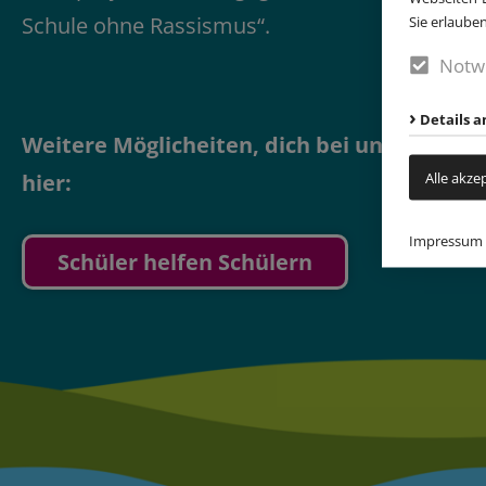
Schule ohne Rassismus“.
Sie erlaube
Notw
Details a
Weitere Möglicheiten, dich bei uns zu enga
Alle akze
hier:
Impressum
Schüler helfen Schülern