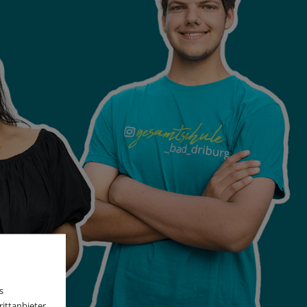
s
ittanbieter