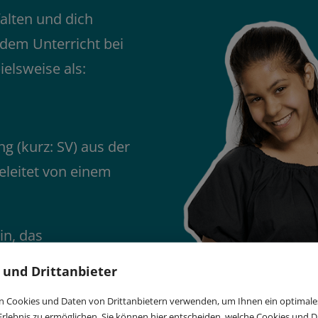
alten und dich
 dem Unterricht bei
ielsweise als:
g (kurz: SV) aus der
eleitet von einem
in, das
etzt sich für die
 und Drittanbieter
ltags ein, plant
 Cookies und Daten von Drittanbietern verwenden, um Ihnen ein optimale
initiative „Eine
rlebnis zu ermöglichen. Sie können hier entscheiden, welche Cookies und Dr