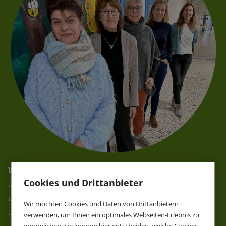
Wir bieten dir ...
Cookies und Drittanbieter
… Unterstützung bei Lernschwierigkeiten, Konflikten
und Streit.
Wir möchten Cookies und Daten von Drittanbietern
… Begleitung bei Sorgen, Stress, Trauer und Angst.
verwenden, um Ihnen ein optimales Webseiten-Erlebnis zu