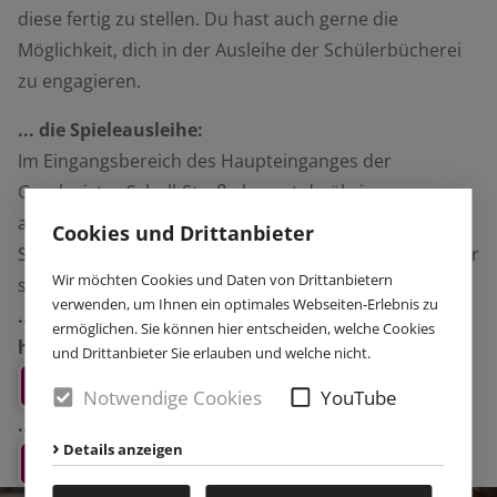
diese fertig zu stellen. Du hast auch gerne die
Möglichkeit, dich in der Ausleihe der Schülerbücherei
zu engagieren.
... die Spieleausleihe:
Im Eingangsbereich des Haupteinganges der
Geschwister-Scholl-Straße kannst du übrigens
abwechslungsreiche Bewegungsspiele ausleihen. Die
Cookies und Drittanbieter
Spieleausleihe wird von Schülerinnen und Schülern der
Wir möchten Cookies und Daten von Drittanbietern
siebten Jahrgangsstufe organisiert.
verwenden, um Ihnen ein optimales Webseiten-Erlebnis zu
... es gibt noch viele weitere Schülerservices, die du
ermöglichen. Sie können hier entscheiden, welche Cookies
hier nachlesen kannst:
und Drittanbieter Sie erlauben und welche nicht.
Schüler helfen Schülern
Notwendige Cookies
YouTube
... und wenn du Hunger in der Mittagspause hast:
Details anzeigen
Essen in der Mensa