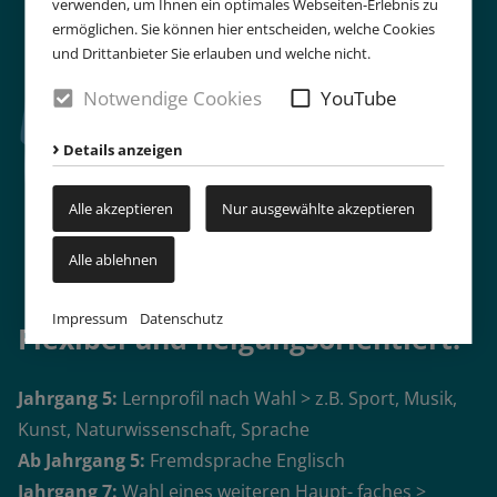
verwenden, um Ihnen ein optimales Webseiten-Erlebnis zu
ermöglichen. Sie können hier entscheiden, welche Cookies
und Drittanbieter Sie erlauben und welche nicht.
Notwendige Cookies
YouTube
Details anzeigen
Alle akzeptieren
Nur ausgewählte akzeptieren
Alle ablehnen
Impressum
Datenschutz
Flexibel und neigungsorientiert:
Jahrgang 5:
Lernprofil nach Wahl > z.B. Sport, Musik,
Kunst, Naturwissenschaft, Sprache
Ab Jahrgang 5:
Fremdsprache Englisch
Jahrgang 7:
Wahl eines weiteren Haupt- faches >