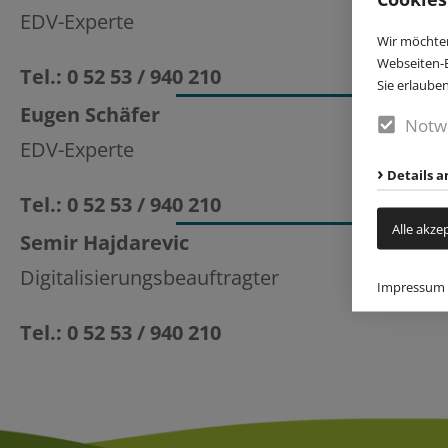
EDV-Experte
Wir möchten
Webseiten-E
Tel.: 0 52 53 / 940 210
Sie erlaube
Eugen Schäfer
Notw
EDV-Experte
Details a
Tel.: 0 52 53 / 940 210
Alle akze
Semir Hajdarevic
Digitalisierungsbeauftragter
Impressum
Tel.: 0 52 53 / 940 210