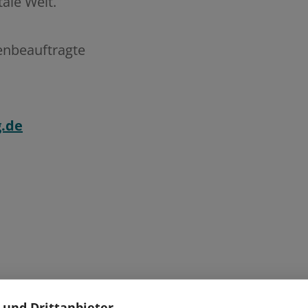
ale Welt.
enbeauftragte
.de
 und Drittanbieter