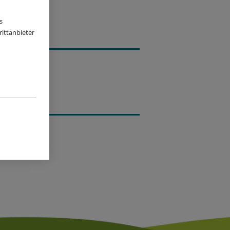
s
ittanbieter