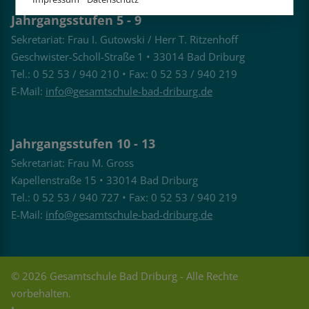
Jahrgangsstufen 5 - 9
Sekretariat: Frau I. Gutowski / Herr T. Ritzenhoff
Geschwister-Scholl-Straße 1 • 33014 Bad Driburg
Tel.: 0 52 53 / 940 210 • Fax: 0 52 53 / 940 219
E-Mail:
info@gesamtschule-bad-driburg.de
Jahrgangsstufen 10 - 13
Sekretariat: Frau M. Gross
Kapellenstraße 15 • 33014 Bad Driburg
Tel.: 0 52 53 / 940 727 • Fax: 0 52 53 / 940 219
E-Mail:
info@gesamtschule-bad-driburg.de
© 2026 Gesamtschule Bad Driburg - Alle Rechte
vorbehalten.