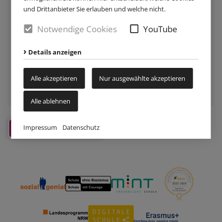
und Drittanbieter Sie erlauben und welche nicht.
Notwendige Cookies
YouTube
Details anzeigen
80-542
PDF
|
0,10 MB
Alle akzeptieren
Nur ausgewählte akzeptieren
herunterladen
Alle ablehnen
Impressum
Datenschutz
Zum News-Archiv